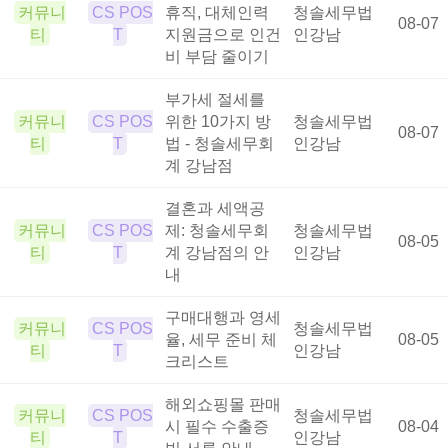
커뮤니
CS POS
휴직, 대체인력
청솔세무법
08-07
티
T
지원금으로 인건
인강남
비 부담 줄이기
부가세 절세를
커뮤니
CS POS
위한 10가지 방
청솔세무법
08-07
티
T
법 - 청솔세무회
인강남
계 강남점
결혼과 세액공
커뮤니
CS POS
제: 청솔세무회
청솔세무법
08-05
티
T
계 강남점의 안
인강남
내
구매대행과 영세
커뮤니
CS POS
청솔세무법
율, 세무 준비 체
08-05
티
T
인강남
크리스트
해외쇼핑몰 판매
커뮤니
CS POS
청솔세무법
시 필수 수출증
08-04
티
T
인강남