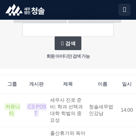
검색
회원 아이디만 검색 가능
그룹
게시판
제목
이름
일시
세무사 진로 준
커뮤니
CS POS
비: 학과 선택과
청솔세무법
14:00
티
T
대학 학벌의 중
인강남
요성
출산휴가와 육아