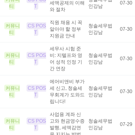
세액공제의 이해
07-30
티
T
인강남
와 절차
직원 채용 시 꼭
커뮤니
CS POS
청솔세무법
알아야 할 정부
07-30
티
T
인강남
지원금 안내
세무사 시험 준
커뮤니
CS POS
비: 지텔프와 영
청솔세무법
07-30
티
T
어 성적 인정 기
인강남
간 연장
에어비앤비 부가
커뮤니
CS POS
세 신고, 청솔세
청솔세무법
07-30
티
T
무회계가 도와드
인강남
립니다!
사업용 계좌 신
커뮤니
CS POS
고와 현금영수증
청솔세무법
07-29
티
T
발행, 세액감면
인강남
을 지키는 방법