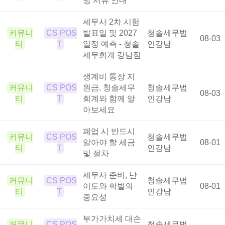
빙 서류 안내
세무사 2차 시험
커뮤니
CS POS
발표일 및 2027
청솔세무법
08-03
티
T
일정 예측 - 청솔
인강남
세무회계 강남점
생계비 통장 지
커뮤니
CS POS
원금, 청솔세무
청솔세무법
08-03
티
T
회계와 함께 알
인강남
아보세요
폐업 시 반드시
커뮤니
CS POS
청솔세무법
알아야 할 세금
08-01
티
T
인강남
및 절차
세무사 준비, 난
커뮤니
CS POS
청솔세무법
이도와 학벌의
08-01
티
T
인강남
중요성
부가가치세 대손
커뮤니
CS POS
청솔세무법